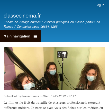
Skip
Log in
User
to
account
classecinema.fr
main
menu
classecinéma.fr
content
L'école de l'image animée / Ateliers pratiques en classe partout en
France / Contactez nous 0665416255
Main navigation
Submitted by
classecinema
on
Wed, 07/27/2022 - 17:17
Le film est le fruit du travaille de plusieurs professionnels exerçant
différents métiers. Je partage avec vous des fiches sur les métiers du