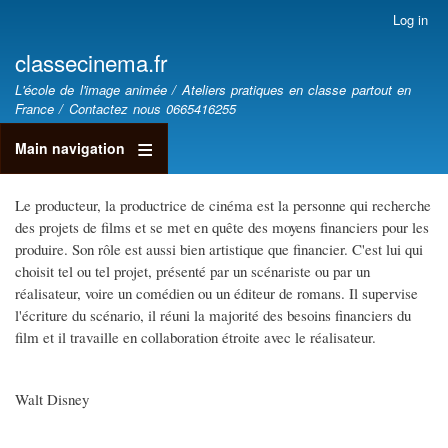
Skip
Log in
User
to
account
classecinema.fr
main
menu
classecinéma.fr
content
L'école de l'image animée / Ateliers pratiques en classe partout en
France / Contactez nous 0665416255
Main navigation
Le producteur, la productrice de cinéma est la personne qui recherche
des projets de films et se met en quête des moyens financiers pour les
produire. Son rôle est aussi bien artistique que financier. C'est lui qui
choisit tel ou tel projet, présenté par un scénariste ou par un
réalisateur, voire un comédien ou un éditeur de romans. Il supervise
l'écriture du scénario, il réuni la majorité des besoins financiers du
film et il travaille en collaboration étroite avec le réalisateur.
Walt Disney