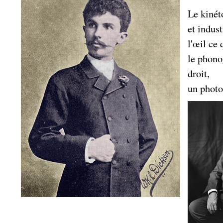
Le kinét
et indus
l'œil ce 
le phonog
droit,
un photo