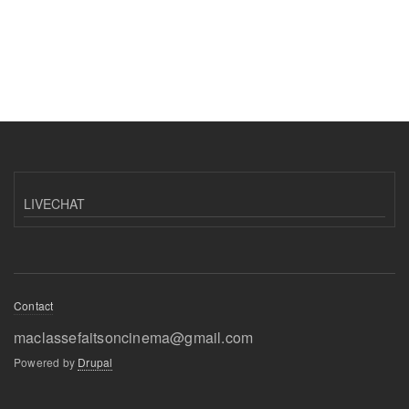
LIVECHAT
Footer
Contact
menu
maclassefaitsoncinema@gmail.com
Powered by
Drupal