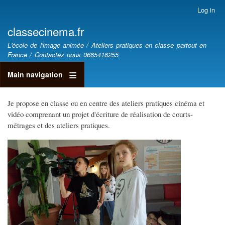
Skip
Log in
User
to
account
classecinema.fr
main
menu
classecinéma.fr
content
L'école de l'image animée / Ateliers pratiques en classe partout en
France / Contactez nous 0665416255
Main navigation
Je propose en classe ou en centre des ateliers pratiques cinéma et
vidéo comprenant un projet d'écriture de réalisation de courts-
métrages et des ateliers pratiques.