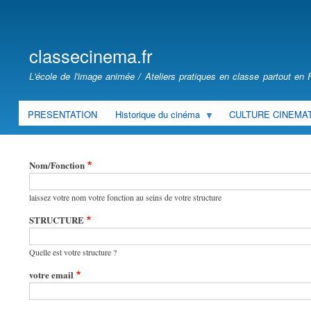
User
account
classecinema.fr
menu
classecinéma.fr
L'école de l'image animée / Ateliers pratiques en classe partout e
PRESENTATION
Historique du cinéma
CULTURE CINEMA
Nom/Fonction
laissez votre nom votre fonction au seins de votre structure
STRUCTURE
Quelle est votre structure ?
votre email