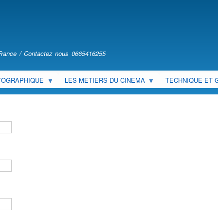
Skip
to
main
content
n France / Contactez nous 0665416255
TOGRAPHIQUE
LES METIERS DU CINEMA
TECHNIQUE ET 