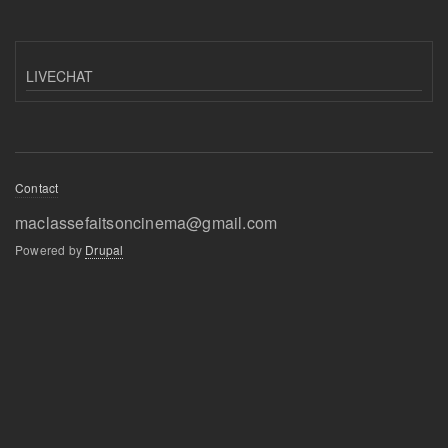
LIVECHAT
Footer
Contact
menu
maclassefaitsoncinema@gmail.com
Powered by
Drupal