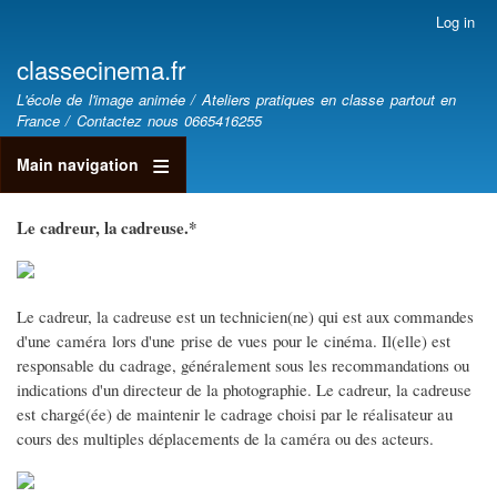
Skip
Log in
User
to
account
classecinema.fr
main
menu
classecinéma.fr
content
L'école de l'image animée / Ateliers pratiques en classe partout en
France / Contactez nous 0665416255
Main navigation
Le cadreur, la cadreuse.*
Le cadreur, la cadreuse est un technicien(ne) qui est aux commandes
d'une caméra lors d'une prise de vues pour le cinéma. Il(elle) est
responsable du cadrage, généralement sous les recommandations ou
indications d'un directeur de la photographie. Le cadreur, la cadreuse
est chargé(ée) de maintenir le cadrage choisi par le réalisateur au
cours des multiples déplacements de la caméra ou des acteurs.